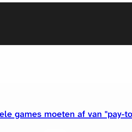
ele games moeten af van "pay-to